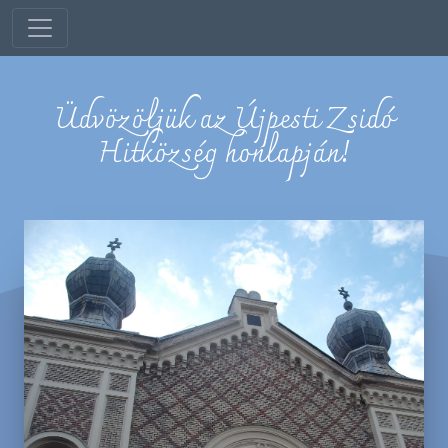
Üdvözöljük az Újpesti Zsidó
Hitközség honlapján!